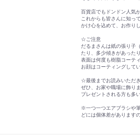
百貨店でもドンドン人気
これからも皆さんに知っ
かけ心を込めて、お作り
☆ご注意
だるまさんは紙の張り子
たり、多少傾きがあった
表面は何度も樹脂コーテ
お顔はコーティングして
☆最後までお読みいただ
ぜひ、お家や職場に飾り
プレゼントされる方も多
※一つ一つエアブラシや
どには個体差があります