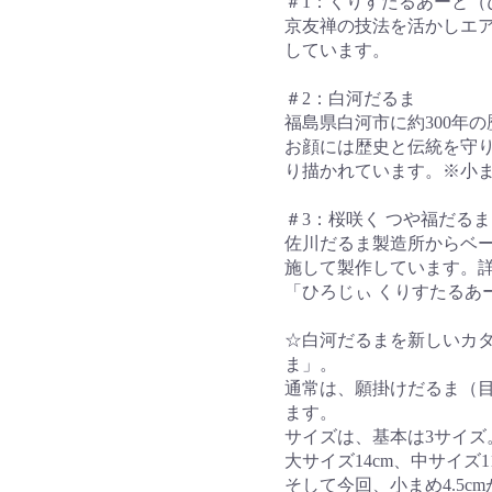
＃1：くりすたるあーと（
京友禅の技法を活かしエ
しています。
＃2：白河だるま
福島県白河市に約300年
お顔には歴史と伝統を守
り描かれています。※小
＃3：桜咲く つや福だるま
佐川だるま製造所からベ
施して製作しています。詳
「ひろじぃ くりすたるあ
☆白河だるまを新しいカタ
ま」。
通常は、願掛けだるま（
ます。
サイズは、基本は3サイズ
大サイズ14cm、中サイズ1
そして今回、小まめ4.5c