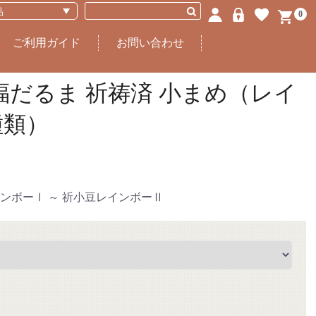
0
ご利用ガイド
お問い合わせ
福だるま 祈祷済 小まめ（レイ
種類）
ンボーⅠ ～ 祈小豆レインボーⅡ