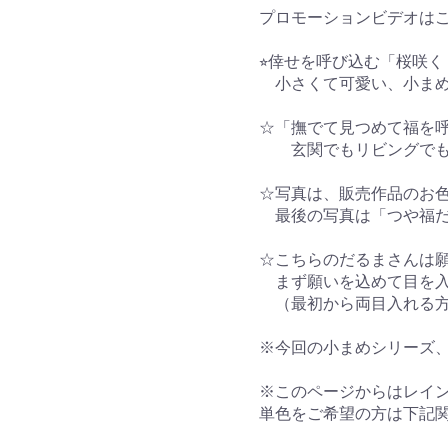
プロモーションビデオはこち
⭐︎倖せを呼び込む「桜咲
小さくて可愛い、小まめサ
☆「撫でて見つめて福を呼
玄関でもリビングでも♪
☆写真は、販売作品のお
最後の写真は「つや福だ
☆こちらのだるまさんは
まず願いを込めて目を入
（最初から両目入れる方
※今回の小まめシリーズ
※このページからはレイ
単色をご希望の方は下記