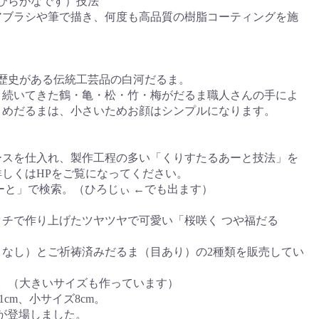
ひらがなです）技法
アブラシや筆で描き、何度も高品質の樹脂コーティングを施
の歴史がある伝統工芸品の白河だるま。
り続いてきた鶴・亀・松・竹・梅がだるま職人さんの手によ
まめだるまは、小さいためお顔はシンプルになります。
ースを仕入れ、製作工程の多い「くりすたるあーと技法」を
しくはHPをご覧になってください。
ーと」で検索。（ひろじぃ ←でも出ます）
チで作り上げたツヤツヤで可愛い「桜咲く つや福だる
目なし）とご祈祷済みだるま（目あり）の2種類を販売してい
。（大きいサイズも作っています）
1cm、小サイズ8cm。
mが登場しました。