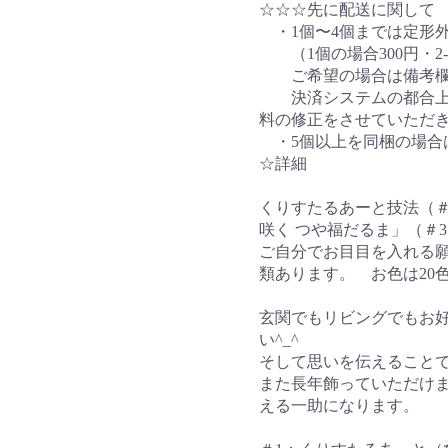
☆☆☆先に配送に関して
・1個〜4個までは定形外
（1個の場合300円・2-
ご希望の場合は備考欄に
決済システムの都合上、
料の修正をさせていただ
・5個以上を同梱の場合
☆詳細
くりすたるあーと技法（＃
咲く つや福だるま」（＃
ご自分でお目目を入れる
類あります。 お色は20
玄関でもリビングでもお
い^_^
そして思いを伝えること
また長年飾っていただけ
える一助になります。