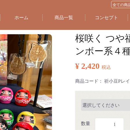
ホーム
商品一覧
コンセプト
桜咲く つや
ンボー系４
¥ 2,420
税込
商品コード：
祈小豆Pレイ
数量